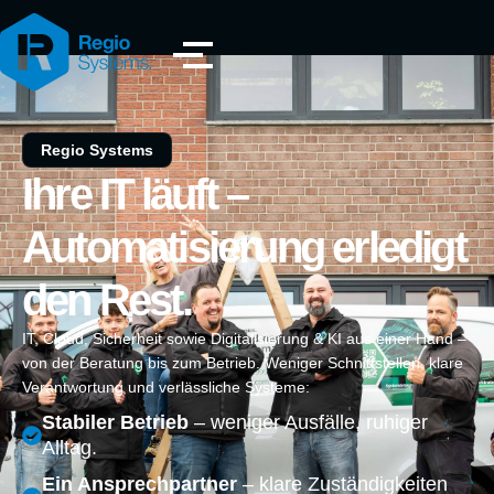
Regio Systems
Ihre IT läuft –
Automatisierung erledigt
den Rest.
IT, Cloud, Sicherheit sowie Digitalisierung & KI aus einer Hand –
von der Beratung bis zum Betrieb. Weniger Schnittstellen, klare
Verantwortung und verlässliche Systeme:
Stabiler Betrieb
– weniger Ausfälle, ruhiger
Alltag.
Ein Ansprechpartner
– klare Zuständigkeiten