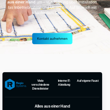
aus einer Hand
um – von Planung über Installation
bis Inbetriebnahme und Übergabe. Auf Wunsch mit
laufendem Service.
Kontakt aufnehmen
Viele
Interne IT-
Auf eigene Faust
verschiedene
Abteilung
Dienstleister
Alles aus einer Hand